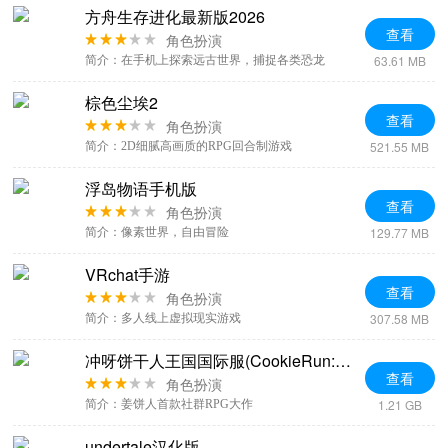
方舟生存进化最新版2026
查看
角色扮演
63.61 MB
简介：在手机上探索远古世界，捕捉各类恐龙
棕色尘埃2
查看
角色扮演
521.55 MB
简介：2D细腻高画质的RPG回合制游戏
浮岛物语手机版
查看
角色扮演
129.77 MB
简介：像素世界，自由冒险
VRchat手游
查看
角色扮演
307.58 MB
简介：多人线上虚拟现实游戏
冲呀饼干人王国国际服(CookieRun: Kingdom)
查看
角色扮演
1.21 GB
简介：姜饼人首款社群RPG大作
undertale汉化版