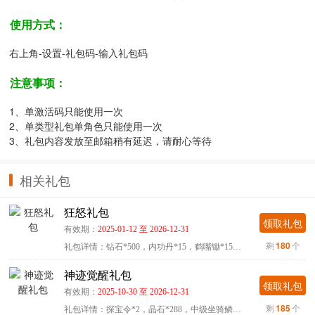
使用方式：
右上角-设置-礼包码-输入礼包码
注意事项：
1、单激活码只能使用一次
2、单类型礼包单角色只能使用一次
3、礼包内容发放至邮箱稍有延迟，请耐心等待
相关礼包
狂怒礼包
领取礼包
有效期：
2025-01-12 至 2026-12-31
剩
180
个
礼包详情：钻石*500，内功丹*15，鹤嘴锄*15，羽毛*15使用方式...
神迹觉醒礼包
领取礼包
有效期：
2025-10-30 至 2026-12-31
剩
185
个
礼包详情：探宝令*2，晶石*288，中级坐骑鳞片*1，2级防御石*1...