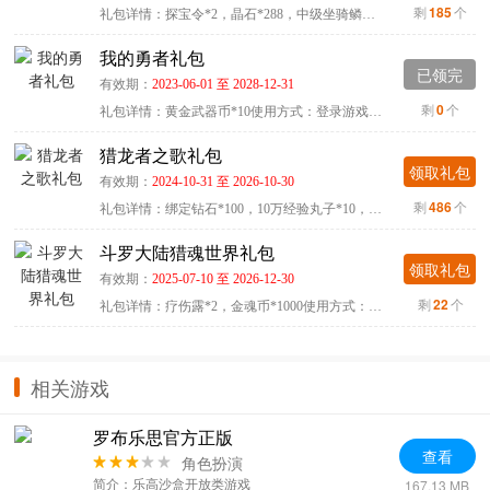
剩
185
个
礼包详情：探宝令*2，晶石*288，中级坐骑鳞片*1，2级防御石*1...
我的勇者礼包
已领完
有效期：
2023-06-01 至 2028-12-31
剩
0
个
礼包详情：黄金武器币*10使用方式：登录游戏，点击主界面右上...
猎龙者之歌礼包
领取礼包
有效期：
2024-10-31 至 2026-10-30
剩
486
个
礼包详情：绑定钻石*100，10万经验丸子*10，自然精华*100使用...
斗罗大陆猎魂世界礼包
领取礼包
有效期：
2025-07-10 至 2026-12-30
剩
22
个
礼包详情：疗伤露*2，金魂币*1000使用方式：进入游戏-设置-礼...
相关游戏
罗布乐思官方正版
查看
角色扮演
167.13 MB
简介：乐高沙盒开放类游戏