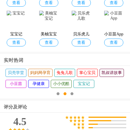
查看
查看
查看
查看
育
pp
宝宝记
美柚宝宝
贝乐虎儿
小豆苗App
查看
查看
查看
查看
记
歌
实时热词
学堂
妈妈网孕育
兔兔儿歌
掌心宝贝
凯叔讲故事
儿歌点点
豆苗
孕健康
小小优酷
宝宝记
评分及评论
4.5