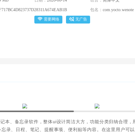
9 MB
日期：
2026-06-14
语言：
简体中文
F717BC4D823737D28311A674EAB1B
包名：
com.yocto.wenote
需要网络
无广告
记本、备忘录软件，整体ui设计简洁大方，功能分类归纳合理，
备忘录、日程、笔记、提醒事项、便利贴等内容。在这里用户可以