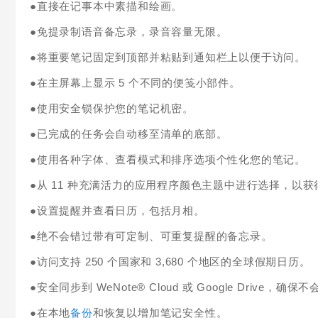
●直接在记事本中素描和绘画。
●免提录制语音备忘录，录音容量无限。
●将重要笔记固定到顶部并粘贴到通知栏上以便于访问。
●在主屏幕上显示 5 个不同的便笺小部件。
●使用安全锁保护您的笔记机密。
●已完成的任务会自动移至清单的底部。
●使用各种字体、查看模式和排序选项个性化您的笔记。
●从 11 种充满活力的应用程序颜色主题中进行选择，以获
●设置提醒并查看日历，包括月相。
●绝不会错过带有可定制、可重复提醒的备忘录。
●访问支持 250 个国家和 3,680 个地区的全球假期日历。
●安全同步到 WeNote® Cloud 或 Google Drive，确
●在本地
备份
和恢复以增加笔记安全性。