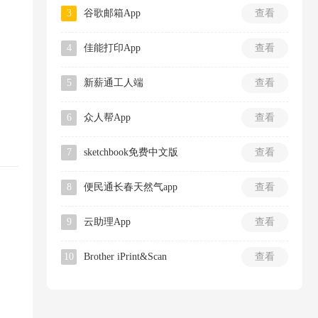
3
谷歌邮箱App
查看
4
佳能打印App
查看
5
新薪通工人端
查看
6
众人帮App
查看
7
sketchbook免费中文版
查看
8
便民通长春天然气app
查看
9
云助理App
查看
10
Brother iPrint&Scan
查看