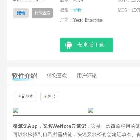
版本：
v6.74
大小：
19.5
权限：
查看
MD5：
1DF
报错
扫码查看
厂商：
Yocto Enterprise
安卓版下载
软件介绍
猜您喜欢
用户评论
#
记事本
#
笔记
微笔记App，又名WeNote云笔记
，这是一款简单好用的笔
可以轻松找到自己所需功能，快速又轻松的创建记事本、