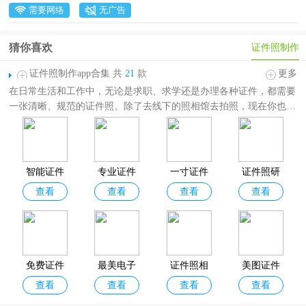
需要网络
无广告
猜你喜欢
证件照制作
证件照制作app合集 共
21
款
更多
在日常生活和工作中，无论是求职、求学还是办理各种证件，都需要
一张清晰、规范的证件照。除了去线下的照相馆去拍照，现在你也可
以自己用相机自己生成电子版的证件照。
证件照制作app合集
收录了各种可以制作证件照的手机软件，其中包
括智能证件照、美图证件照、最美电子证件照、标准证件照、证件照
研究院等，让你随时随地都能轻松搞定证件照。需要的朋友欢迎分享
智能证件
专业证件
一寸证件
证件照研
收藏！
查看
查看
查看
查看
照
照app
照制作app
究院app
免费证件
最美电子
证件照相
美图证件
查看
查看
查看
查看
照app
证件照app
机
照app