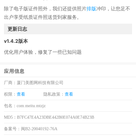
除了电子版证件照外，我们还提供照片
排版
冲印，让您足不
出户享受纸质证件照送货到家服务。
更新日志
v1.4.2版本
优化用户体验，修复了一些已知问题
应用信息
厂商：
厦门美图网科技有限公司
权限：
查看
隐私政策：
查看
包名：
com.meitu.mtzjz
MD5：
B7FC47E4A23DBE442B0E074A0E74B23B
备案号：
闽B2-20040192-76A