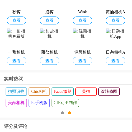
秒剪
必剪
Wink
黄油相机A
查看
查看
查看
查看
pp
一甜相机
甜盐相机
轻颜相机
日杂相机A
查看
查看
查看
查看
免费版
pp
实时热词
拍照识物
Chic相机
Faceu激萌
美拍
泼辣修图
美颜相机
Ps手机版
GIF动图制作
评分及评论