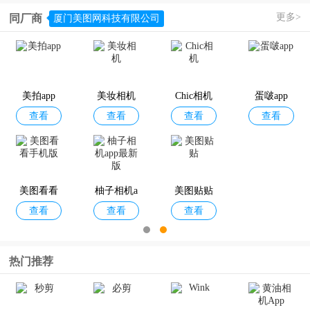
更多>
同厂商
厦门美图网科技有限公司
证照拍app
标准证件
智能证件
全能证件
查看
查看
查看
查看
照
照相机
照
美拍app
美妆相机
Chic相机
蛋啵app
查看
查看
查看
查看
艾跳跳app
魔法证件
证件照片
映像彩照
查看
查看
查看
查看
照
美图看看
柚子相机a
美图贴贴
查看
查看
查看
手机版
pp最新版
热门推荐