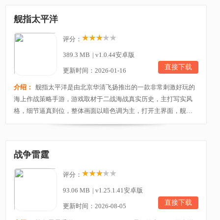
御，确保为玩家带来逼真的游戏体验；玩家在战斗中，可以实现
舰指太平洋
行进开火，战术闪避，提前预判等操作，让你瞬间置身...
评分：
389.3 MB
|
v1.0.44安卓版
直接下载
更新时间：2026-01-16
介绍：
舰指太平洋是由北京华清飞扬推出的一款非常刺激好玩的
海上作战策略手游，游戏取材于二战海战真实历史，主打写实风
格，细节逼真到位，整体画面以暗色调为主，打开主界面，舰
队、基地、游戏活动等内容一应俱全。游戏中的战舰通过3D建模
在游戏中效果呈现，一些战舰的炮筒等装饰细节一目了然，让喜
欢舰船的玩家更有动力去收集。同时白天和黑夜也会有不同的效
战争雷霆
果展示，战斗中雨夜晴天不同天气的展示也让游戏表现力...
评分：
93.06 MB
|
v1.25.1.41安卓版
直接下载
更新时间：2026-08-05