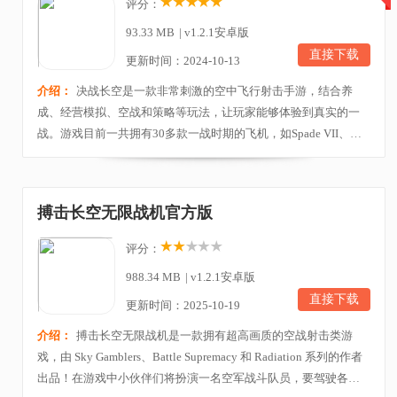
评分：
93.33 MB
|
v1.2.1安卓版
直接下载
更新时间：2024-10-13
介绍：
决战长空是一款非常刺激的空中飞行射击手游，结合养
成、经营模拟、空战和策略等玩法，让玩家能够体验到真实的一
战。游戏目前一共拥有30多款一战时期的飞机，如Spade VII、
Sopwith等经典的飞机都源自于现实，同时其中还有多种模式玩
法，如飞行员模式玩家需要完成一系列的任务，而在空军上尉模
式中玩家不仅要参与空战，还要管理基地，招募并培训飞行员，
搏击长空无限战机官方版
合理的分配资源、维护机库部署武器等等。游戏操作非常的...
评分：
988.34 MB
|
v1.2.1安卓版
直接下载
更新时间：2025-10-19
介绍：
搏击长空无限战机是一款拥有超高画质的空战射击类游
戏，由 Sky Gamblers、Battle Supremacy 和 Radiation 系列的作者
出品！在游戏中小伙伴们将扮演一名空军战斗队员，要驾驶各种