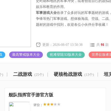
史时期和地区的军事冲突，或者创造自己的虚拟
娱乐和教育的作用。
军事游戏大全
收录了众多好玩的军事题材的游戏
争锋等热门军事游戏。想体验海战、空战、二战
题材的游戏中找到，欢迎各位小伙伴分享收藏！
更新：2026-08-07 13:50:38
共
91
款
戏
最高警戒版本大全
抢滩登陆3D版本大全
世界征服者
二战游戏
硬核枪战游戏
坦
个)
(25个)
(13个)
舰队指挥官手游官方版
评分：