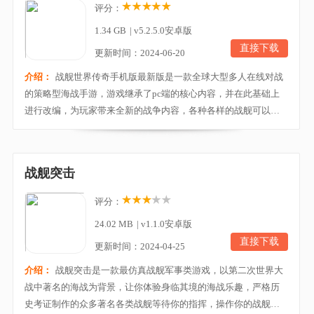
评分：
1.34 GB
|
v5.2.5.0安卓版
直接下载
更新时间：2024-06-20
介绍：
战舰世界传奇手机版最新版是一款全球大型多人在线对战
的策略型海战手游，游戏继承了pc端的核心内容，并在此基础上
进行改编，为玩家带来全新的战争内容，各种各样的战舰可以任
你解锁，不同的属性和战斗技能将会逐渐展现出来，后期还能不
断升级，让你的实力大涨。在游戏中将有10个国家的舰船可供选
择，主要有日本、美国、苏联、德国、英国以及法国。还有泛
战舰突击
亚、波兰、意大利以及英联邦成员国海军舰艇，并且每一...
评分：
24.02 MB
|
v1.1.0安卓版
直接下载
更新时间：2024-04-25
介绍：
战舰突击是一款最仿真战舰军事类游戏，以第二次世界大
战中著名的海战为背景，让你体验身临其境的海战乐趣，严格历
史考证制作的众多著名各类战舰等待你的指挥，操作你的战舰击