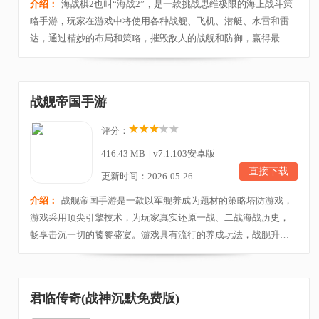
介绍：
海战棋2也叫“海战2”，是一款挑战思维极限的海上战斗策
略手游，玩家在游戏中将使用各种战舰、飞机、潜艇、水雷和雷
达，通过精妙的布局和策略，摧毁敌人的战舰和防御，赢得最终
的胜利。游戏的战斗方式简单易懂，但要真正掌握却需要深度思
考和精心策划，你需要合理安排你的部队位置，利用你的资源购
买强大的战舰，这将是赢得胜利的关键。海战棋2还提供了全球玩
战舰帝国手游
家实时对战的功能，与全世界的玩家一决高下，展示...
评分：
416.43 MB
|
v7.1.103安卓版
直接下载
更新时间：2026-05-26
介绍：
战舰帝国手游是一款以军舰养成为题材的策略塔防游戏，
游戏采用顶尖引擎技术，为玩家真实还原一战、二战海战历史，
畅享击沉一切的饕餮盛宴。游戏具有流行的养成玩法，战舰升
级、配件组装、阵容搭配等使得你的实力大大提升，游戏可玩度
也很高，以独创的8V8战舰集群式战斗，完美呈现出了震撼的海战
场景。除此之外，战舰帝国手游还提供了超多大型的世界知名战
君临传奇(战神沉默免费版)
舰，根据真实战舰打造的，非常的逼真，效果震撼，完...