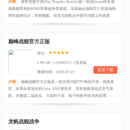
介绍：
战争雷霆手游(War Thunder Mobile)是一款由Steam同名游
戏移植而来的MMO军事战争类游戏，深度融合海陆空三军战场协
同作战的玩法，所有舰船、坦克与战机在外观与功能上均高度还
原其现实原型，玩家需要操控这些军事载具，通过不同机型的阵
容搭配寻找最适合您战术风格的组合，与来自全球各地的玩家展
开不断变化的环境中战斗。战争雷霆官方正版手游在移动端操控
巅峰战舰官方正版
进行了针对性的优化，使玩家能够轻松驾驭各类载具，...
评分：
1.99 GB
|
v1200010.5.1安卓版
直接下载
更新时间：2026-07-23
介绍：
巅峰战舰官方正版是一款次世代的TPS海战手游，画面真
实，采用全球顶尖的Unity 3D引擎技术，含有昼夜雨动态天气系
统，并根据二战史实。云实时计算、粒子特效等技术的应用，让
战舰规避、炮弹飞行、轰炸真实感都与现实极为一致，真正让玩
家享受二战海战的恢弘壮烈的视觉冲击，以高度写实的方式，完
美还原了二战时期海战地图、场景以及二百多种的知名战舰，让
龙帆战舰战争
玩家可以重临二战，亲身感受到真实海战的波澜壮阔和大...