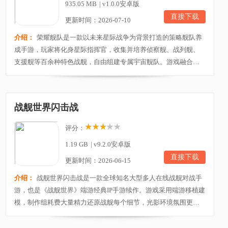
935.05 MB
|
v1.0.0安卓版
直接下载
更新时间：2026-07-10
介绍：
荣耀舰队是一款以未来星际战争为背景打造的策略舰队养
成手游，玩家将化身星际指挥官，收集并培养侦察舰、战列舰、
支援舰等百余种特色战舰，自由组建专属宇宙舰队。游戏融合舰
船养成、基地建设、科技研发、资源经营、联盟争霸等多元玩
法，考验玩家的阵容搭配与战术策略。同时，玩家还能探索未知
宇宙遗迹、参与跨服联盟对抗，在恢弘的星际战场中体验运筹帷
战舰世界闪击战
幄、征服银河的热血冒险。 荣耀舰队手游专属福利1、...
评分：
1.19 GB
|
v9.2.0安卓版
直接下载
更新时间：2026-06-15
介绍：
战舰世界闪击战是一款全球知名大型多人在线战舰对战手
游，也是《战舰世界》端游经典IP手游续作。游戏采用端游移植建
模，制作组耗费大量精力还原战舰每个细节，光影环境氛围更是
以端游作为标杆，给你身临其境的战斗体验。游戏中上百艘战
舰，每一艘都拥有详尽的设计资料，从外观到火力，从速度到防