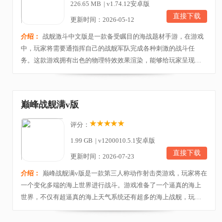
226.65 MB
|
v1.74.12安卓版
直接下载
更新时间：2026-05-12
介绍：
战舰激斗中文版是一款备受瞩目的海战题材手游，在游戏
中，玩家将需要通指挥自己的战舰军队完成各种刺激的战斗任
务。这款游戏拥有出色的物理特效效果渲染，能够给玩家呈现极
强的画面感，同时也提供了众多的剧情任务，让玩家感受战斗的
激情与快感！本作还有着超过数十第一和第二次世界大战船等各
式各样的船只为玩家服役，与此同时，游戏拥有宏大的战争世界
巅峰战舰满v版
背景，全3D画面打造精美站长场景，令人震撼的战舰武器...
评分：
1.99 GB
|
v1200010.5.1安卓版
直接下载
更新时间：2026-07-23
介绍：
巅峰战舰满v版是一款第三人称动作射击类游戏，玩家将在
一个变化多端的海上世界进行战斗。游戏准备了一个逼真的海上
世界，不仅有超逼真的海上天气系统还有超多的海上战舰，玩家
在游戏中可以收集各类战舰，并且对战舰进行升级与装备，组成
不同的战舰组合，这样就可以在战斗的过程中战胜敌人，游戏中