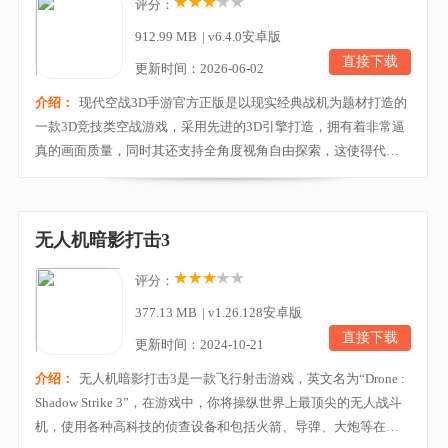
评分：
912.99 MB
|
v6.4.0安卓版
直接下载
更新时间：2026-06-02
介绍：
现代空战3D手游官方正版是以现实经典战机为题材打造的
一款3D竞技类空战游戏，采用先进的3D引擎打造，拥有着非常逼
真的画面质量，同时其还支持全角度视角自由探索，这使得代入
感非常强，就感觉自己真的在驾驶飞机战斗一样。而在游戏中玩
家们能够驾驶数十种先进现代3D战机，体验精美炫目的战斗场
景，在令人肾上腺素飙升的空战冒险中歼灭所有敌机，享受速度
无人机暗影打击3
与激情强烈碰撞所带来的无限快感。目前游戏内向玩家展...
评分：
377.13 MB
|
v1.26.128安卓版
直接下载
更新时间：2024-10-21
介绍：
无人机暗影打击3是一款飞行射击游戏，英文名为“Drone :
Shadow Strike 3”，在游戏中，你将操纵世界上最顶尖的无人战斗
机，使用各种高科技的侦查设备和包括火箭、导弹、大炮等在内