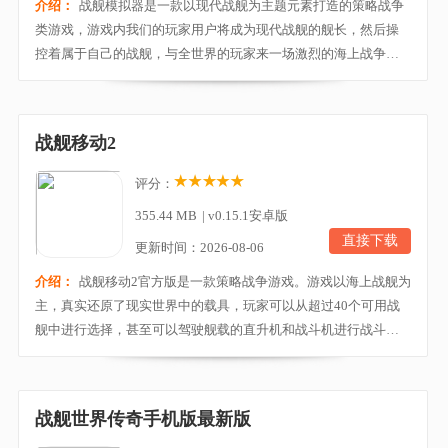
介绍：
战舰模拟器是一款以现代战舰为主题元素打造的策略战争
类游戏，游戏内我们的玩家用户将成为现代战舰的舰长，然后操
控着属于自己的战舰，与全世界的玩家来一场激烈的海上战争。
游戏凭借精美逼真的图形以及精细的战舰，将为所有海上战斗爱
好者提供真实的体验。并且当中所有的载具都忠实于现实世界中
的设计，玩家用户可从超过60个可用战舰中选择，根据战舰图纸
战舰移动2
和真实特点制作属于你的战舰，甚至还可以驾驶舰载的...
评分：
355.44 MB
|
v0.15.1安卓版
直接下载
更新时间：2026-08-06
介绍：
战舰移动2官方版是一款策略战争游戏。游戏以海上战舰为
主，真实还原了现实世界中的载具，玩家可以从超过40个可用战
舰中进行选择，甚至可以驾驶舰载的直升机和战斗机进行战斗，
充分满足玩家的三栖需求。战舰移动2力求为玩家们带来最激烈畅
快的战舰对决，多种战斗模式，还有丰富海战地图，给你最巅峰
的海战体验，喜欢海战的玩家一定不要错过哦！游戏特色1、巅峰
战舰世界传奇手机版最新版
海战，史诗级战舰角斗 不仅沿用了端游的建模...