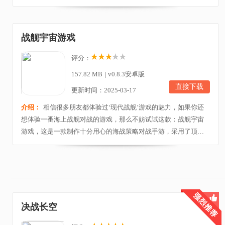
真，再加上研发团队对战舰模型进行了超写实技术处理，不断的
细节进行魤，确保了模型能够真实的呈现给玩家，此外游戏还在
军事对决的战役效果上进行了优化处理，让舰船之间开炮以及船
战舰宇宙游戏
体的爆炸看起来更加的真实，能够带给玩家沉浸式的游...
评分：
157.82 MB
|
v0.8.3安卓版
直接下载
更新时间：2025-03-17
介绍：
相信很多朋友都体验过‘现代战舰’游戏的魅力，如果你还
想体验一番海上战舰对战的游戏，那么不妨试试这款：战舰宇宙
游戏，这是一款制作十分用心的海战策略对战手游，采用了顶级
Unity 3D引擎打造，拥有媲美端游的经典海战玩法，恢弘的巨舰沉
迷场景以及精心打造多种战舰，同时该作也是以“二战时期”作为游
戏背景，拥有着各种各样的战术玩法，不仅比拼军事实力，同样
还考验脑力。进入游戏后，玩家将化身成为一...
决战长空