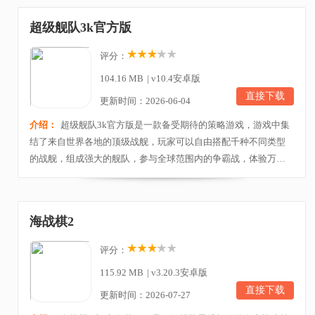
都是真人PK对战，玩家可以与来自全球的真人玩家一起在海上进
超级舰队3k官方版
行对战，考验各位玩家策略头脑的时间到了，不仅有不...
评分：
104.16 MB
|
v10.4安卓版
直接下载
更新时间：2026-06-04
介绍：
超级舰队3k官方版是一款备受期待的策略游戏，游戏中集
结了来自世界各地的顶级战舰，玩家可以自由搭配千种不同类型
的战舰，组成强大的舰队，参与全球范围内的争霸战，体验万舰
齐发的极致快感。目前游戏内真实还原二战经典战役，包含中途
岛海战、诺曼底登陆等著名战役，玩家可以操控各种不同类型的
战舰，与敌方在广阔的大海中展开激烈的战斗，通过征服强敌，
海战棋2
称霸大洋，实现自己的海上帝国梦想。同时游戏中的PV...
评分：
115.92 MB
|
v3.20.3安卓版
直接下载
更新时间：2026-07-27