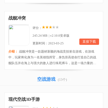
沉你的对手，赢得最终战役的胜利！本作以精美逼真的3D场景以
及制作精细的战舰带给战争爱好者最真实的海战体验。通过不断
的锤炼你的技巧，强化你的战舰，让你更好的发挥各类战舰的优
战舰冲突
势，与全世界玩家一起竞技，体验3V3实时战斗乐趣，感...
评分：
245.24 MB
|
v2.10.0安卓版
直接下载
更新时间：2023-03-25
介绍：
战舰冲突是一款题材新颖的海战竞技射击游戏，在游戏
中，玩家将化身为一名英雄指挥官，身负崇高使命打造自己的战
舰队伍并在海上与强大的敌人进行殊死搏斗，这是一场力量的博
弈，也是一场智慧的交锋！高清的游戏画面以及带感的射击特效
让您在移动设备上即可体验真正的传奇MMO射击游戏，同时战舰
空战游戏
(13个)
冲突里还拥有非常完善的晋级系统，随着玩家的成就越大，能够
解锁的战舰和武器就更多，且其中的战舰多以二战时期各国...
现代空战3D手游