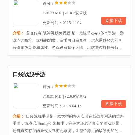
评分：
140.72 MB
|
v1.0.2安卓版
直接下载
更新时间：2025-11-04
介绍：
君临传奇(战神沉默免费版)是一款慢节奏rpg传奇手游，游
戏内无暗坑、无强制消费，货币可自由互换，玩家通过努力即可
获得顶级装备和属性。游戏设有多个大陆，玩家通过打怪获取所
有资源，充值仅提供加速选项，如38元可领取满冠名奖励并快速
升级至战神Lv10，直接进入十大陆。君临传奇游戏还有许多特色
玩法，包括BOSS挑战、千倍充值返利、刀刀切割等，心动的小伙
口袋战舰手游
伴快来下载吧！游戏特色1、打BOSS掉返利卡，1张返...
评分：
718.31 MB
|
v2.0.0安卓版
直接下载
更新时间：2025-04-16
介绍：
口袋战舰手游是一款大型的多人实时在线战舰对决的策略
手游，游戏采用unity引擎技术，完美的还原了真实的游戏场景，
还有真实存在的昼夜天气变化系统，让整个海上的场景更加的逼