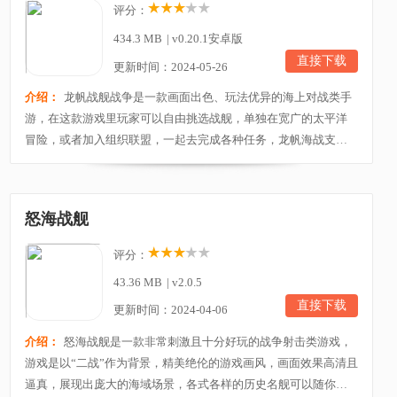
评分：
434.3 MB
|
v0.20.1安卓版
直接下载
更新时间：2024-05-26
介绍：
龙帆战舰战争是一款画面出色、玩法优异的海上对战类手
游，在这款游戏里玩家可以自由挑选战舰，单独在宽广的太平洋
冒险，或者加入组织联盟，一起去完成各种任务，龙帆海战支持
自由开战，谁都能成为海战之王。进入到游戏中你将要作为战舰
指挥官去操作舰船与地图场景中的各种敌人展开一场铁与血的较
量，期间玩家们将通过屏幕的虚拟按键来操控战舰的前进与后
怒海战舰
退，而在这个过程中你会遇到许许多多的敌人，所以此时...
评分：
43.36 MB
|
v2.0.5
直接下载
更新时间：2024-04-06
介绍：
怒海战舰是一款非常刺激且十分好玩的战争射击类游戏，
游戏是以“二战”作为背景，精美绝伦的游戏画风，画面效果高清且
逼真，展现出庞大的海域场景，各式各样的历史名舰可以随你收