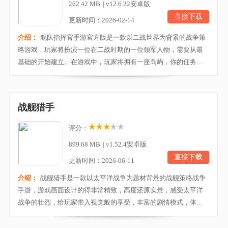
262.42 MB
|
v12.6.22安卓版
直接下载
更新时间：2026-02-14
介绍：
舰队指挥官手游官方版是一款以二战世界为背景的战争策
略游戏，玩家将扮演一位在二战时期的一位领军人物，需要从最
基础的开始建立。在游戏中，玩家将拥有一座岛屿，你的任务是
需要保护自己的岛屿不被攻击占领。舰队指挥官手游为玩家准备
了很多的战舰与武器，需要控制并分配好这些装备，合理的派遣
并部署出战计划，岛屿上的所有地区玩家都可以自由分配，在敌
战舰猎手
人入侵的时候合理的搭配一切武器装备，防止敌人的入...
评分：
899.68 MB
|
v1.52.4安卓版
直接下载
更新时间：2026-06-11
介绍：
战舰猎手是一款以太平洋战争为题材背景的战舰策略战争
手游，游戏画面设计的得非常精致，高度还原实景，感受太平洋
战争的壮烈，给玩家带入视觉般的享受，丰富的剧情模式，体验
游戏酣畅淋漓的热血战斗，独创潜艇模式，真实水下视角，带领
玩家融入游戏的世界。玩家在游戏中扮演着一个舰队军官，个性