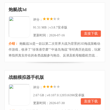
化培养自己的舰员，探索整个游戏世界，还可以全方面的指挥好
炮艇战3d
自己的舰队浴血奋战，所向披靡。喜欢的玩家快来本站...
评分：
91.51 MB
|
v3.8.7安卓版
直接下载
更新时间：2026-07-16
介绍：
炮艇战3d是一款以第二次世界大战为背景的3D海战策略动
作游戏，收录了“珍珠港空袭”“中途岛海战”等经典历史战役，玩家
将指挥真实存在的各类战舰参与炮击、反潜及航母舰载机空战等
多样化海上作战。游戏拥有高品质3D画面、流畅的战斗节奏和震
撼的攻击特效，搭配丰富的战舰养成与改造系统，可打造专属舰
队；同时提供多种操作模式和离线游玩功能，让玩家随时随地体
战舰模拟器手机版
验紧张刺激、极具沉浸感的二战海战指挥乐趣。...
评分：
2.67 GB
|
v0.107.0.120516396安卓版
直接下载
更新时间：2026-07-30