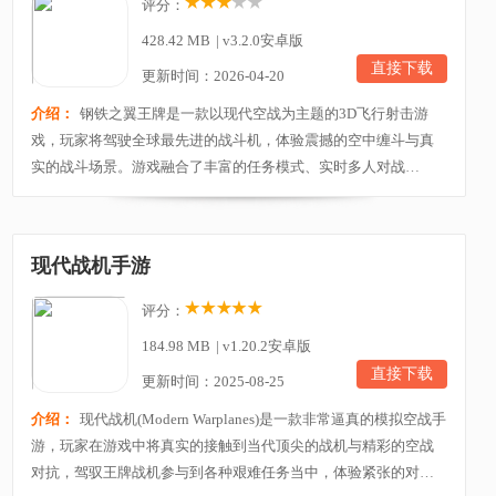
评分：
428.42 MB
|
v3.2.0安卓版
直接下载
更新时间：2026-04-20
介绍：
钢铁之翼王牌是一款以现代空战为主题的3D飞行射击游
戏，玩家将驾驶全球最先进的战斗机，体验震撼的空中缠斗与真
实的战斗场景。游戏融合了丰富的任务模式、实时多人对战
（1v1、2v2、4v4）以及动态天气系统，让每一场战斗都充满变化
与挑战。无论是初学者还是资深飞行员，都能通过升级、装备与
战机养成，感受从新手到王牌的飞行之路，在壮丽的天空中书写
现代战机手游
属于自己的空战传奇。 游戏特色- 超过 100 架现代战斗...
评分：
184.98 MB
|
v1.20.2安卓版
直接下载
更新时间：2025-08-25
介绍：
现代战机(Modern Warplanes)是一款非常逼真的模拟空战手
游，玩家在游戏中将真实的接触到当代顶尖的战机与精彩的空战
对抗，驾驭王牌战机参与到各种艰难任务当中，体验紧张的对战