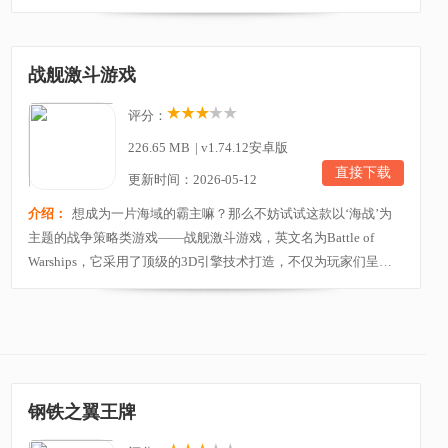
集，多人实时在线竞技，热血厮杀，带你体验到一场全新的真实
海战场面。玩家进入游戏后，将会化身成为一名军舰指挥官，在
这里上级赋予你至高使命，打造自己的超级舰队，与强大敌人进
战舰激斗游戏
行全方位的决战，将敌人们全部消灭摧毁，享受刺激...
评分：
226.65 MB
|
v1.74.12安卓版
直接下载
更新时间：2026-05-12
介绍：
想成为一片海域的霸主嘛？那么不妨试试这款以‘海战’为
主题的战争策略类游戏——战舰激斗游戏，英文名为Battle of
Warships，它采用了顶级的3D引擎技术打造，不仅为玩家们呈现
出了一片十分震撼的海上场景，而且该作还具备极其真实的天气
系统（降雨、晴空以及日落），搭配上全新加入的剧情PVP玩法模
式，相信绝对可以带领玩家们步入一个与众不同的海上世界！进
入游戏后，玩家将化身为一位海上指挥官，你需要驾...
钢铁之翼王牌