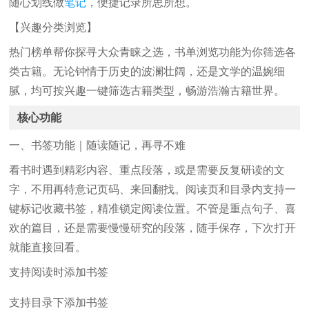
随心划线做
笔记
，便捷记录所思所想。
【兴趣分类浏览】
热门榜单帮你探寻大众青睐之选，书单浏览功能为你筛选各
类古籍。无论钟情于历史的波澜壮阔，还是文学的温婉细
腻，均可按兴趣一键筛选古籍类型，畅游浩瀚古籍世界。
核心功能
一、书签功能｜随读随记，再寻不难
看书时遇到精彩内容、重点段落，或是需要反复研读的文
字，不用再特意记页码、来回翻找。阅读页和目录内支持一
键标记收藏书签，精准锁定阅读位置。不管是重点句子、喜
欢的篇目，还是需要慢慢研究的段落，随手保存，下次打开
就能直接回看。
支持阅读时添加书签
支持目录下添加书签