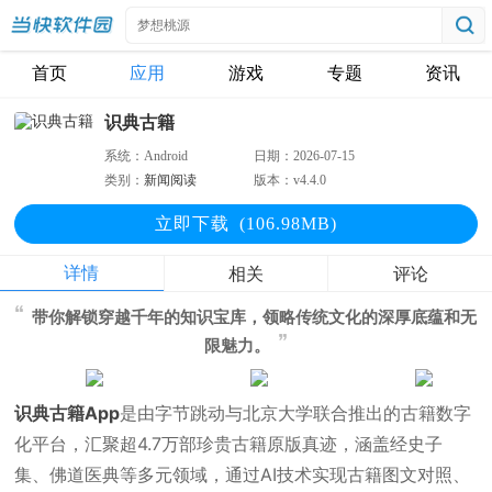
首页
应用
游戏
专题
资讯
识典古籍
系统：
Android
日期：
2026-07-15
类别：
新闻阅读
版本：
v4.4.0
立即下
载
(106.98MB)
详情
相关
评论
带你解锁穿越千年的知识宝库，领略传统文化的深厚底蕴和无
限魅力。
识典古籍App
是由字节跳动与北京大学联合推出的古籍数字
化平台，汇聚超4.7万部珍贵古籍原版真迹，涵盖经史子
集、佛道医典等多元领域，通过AI技术实现古籍图文对照、