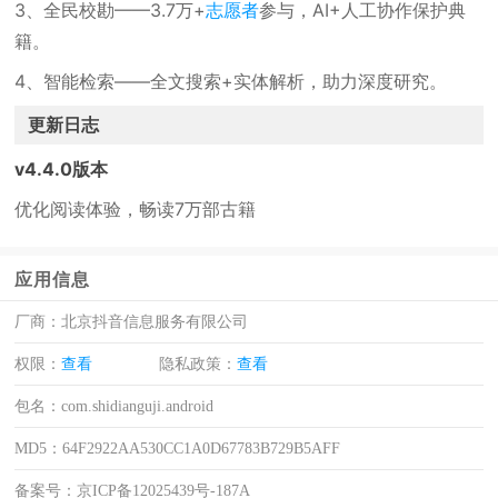
3、全民校勘——3.7万+
志愿者
参与，AI+人工协作保护典
籍。
4、智能检索——全文搜索+实体解析，助力深度研究。
更新日志
v4.4.0版本
优化阅读体验，畅读7万部古籍
应用信息
厂商：
北京抖音信息服务有限公司
权限：
查看
隐私政策：
查看
包名：
com.shidianguji.android
MD5：
64F2922AA530CC1A0D67783B729B5AFF
备案号：
京ICP备12025439号-187A