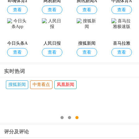
即嗨体育a
网易新闻
腾讯新闻A
中国体育A
查看
查看
查看
查看
pp
pp
PP
今日头条A
人民日报
搜狐新闻
喜马拉雅
查看
查看
查看
查看
pp
极速版
实时热词
搜狐新闻
中青看点
凤凰新闻
评分及评论