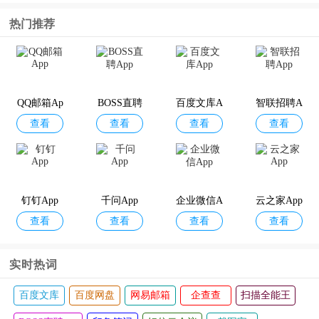
热门推荐
QQ邮箱Ap
BOSS直聘
百度文库A
智联招聘A
查看
查看
查看
查看
p
App
pp
pp
钉钉App
千问App
企业微信A
云之家App
查看
查看
查看
查看
pp
实时热词
百度文库
百度网盘
网易邮箱
企查查
扫描全能王