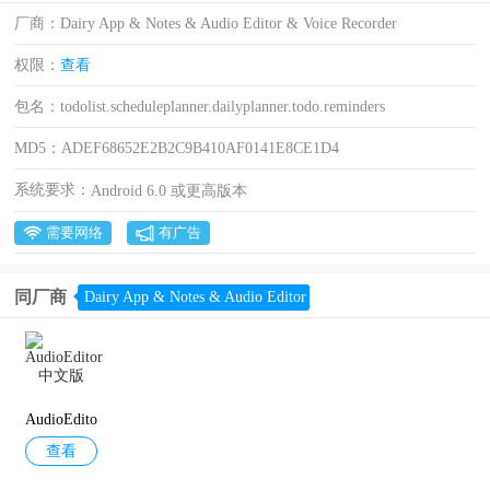
厂商：
Dairy App & Notes & Audio Editor & Voice Recorder
权限：
查看
包名：
todolist.scheduleplanner.dailyplanner.todo.reminders
MD5：
ADEF68652E2B2C9B410AF0141E8CE1D4
系统要求：
Android 6.0 或更高版本
需要网络
有广告
同厂商
Dairy App & Notes & Audio Editor & Voice Recorder
AudioEdito
查看
r中文版