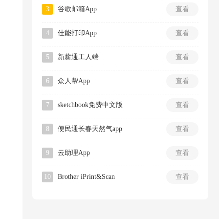
3
谷歌邮箱App
查看
4
佳能打印App
查看
5
新薪通工人端
查看
6
众人帮App
查看
7
sketchbook免费中文版
查看
8
便民通长春天然气app
查看
9
云助理App
查看
10
Brother iPrint&Scan
查看