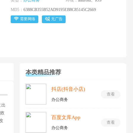
类型：
办公商务
环境：
android、iOS
MD5：
6388CB355B52AD9195EB8C85145C2669
需要网络
无广告
本类精品推荐
抖店(抖音小店)
查看
办公商务
取出
公效
百度文库App
改
查看
办公商务