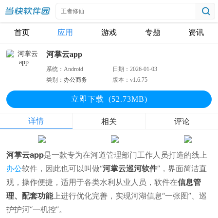
首页
应用
游戏
专题
资讯
河掌云app
系统：
Android
日期：
2026-01-03
类别：
办公商务
版本：
v1.6.75
立即下
载
(52.73MB)
详情
相关
评论
河掌云app
是一款专为在河道管理部门工作人员打造的线上
办公
软件，因此也可以叫做“
河掌云巡河软件
”，界面简洁直
观，操作便捷，适用于各类水利从业人员，软件在
信息管
理、配套功能
上进行优化完善，实现河湖信息“一张图”、巡
护护河“一机控”。