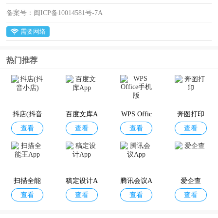
备案号：
闽ICP备10014581号-7A
需要网络
热门推荐
抖店(抖音
百度文库A
WPS Offic
奔图打印
查看
查看
查看
查看
小店)
pp
e手机版
扫描全能
稿定设计A
腾讯会议A
爱企查
查看
查看
查看
查看
王App
pp
pp