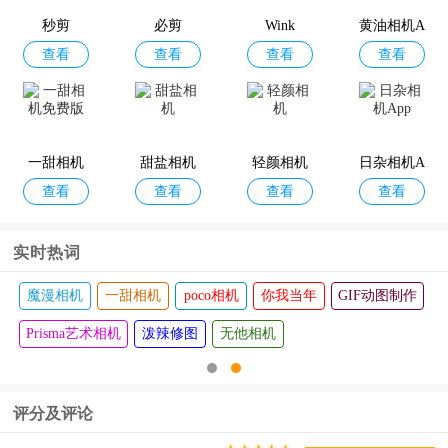
秒剪
od Box)
必剪
件
Wink
黄油相机A
查看
查看
查看
查看
pp
一甜相机
甜盐相机
轻颜相机
日杂相机A
查看
查看
查看
查看
免费版
pp
实时热词
魔漫相机
一甜相机
poco相机
你我当年
GIF动图制作
Prisma艺术相机
泼辣修图
无他相机
评分及评论