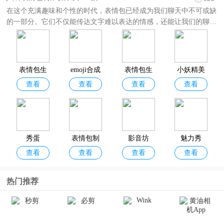
在这个充满趣味和个性的时代，表情包已经成为我们聊天中不可或缺
的一部分。它们不仅能传达文字难以表达的情感，还能让我们的聊天
更加生动有趣。但总感觉表情包不够用？下面小编为大家带来了一些
好用的
表情包制作软件
，其中包括biu斗图神器、emoji合成器、表情
包生成器、影音坊等，这些表情包制作生成器让你随时随地制作专属
的表情包，让你的聊天从此与众不同！
表情包生
emoji合成
表情包生
小妖精美
查看
查看
查看
查看
成
器
成器app
化
秀蛋
表情包制
影音坊
魅力秀
查看
查看
查看
查看
作
热门推荐
一个木函
熊猫表情
暴走P图
Emoji表情
查看
查看
查看
查看
国际版(Wo
包制作软
贴图