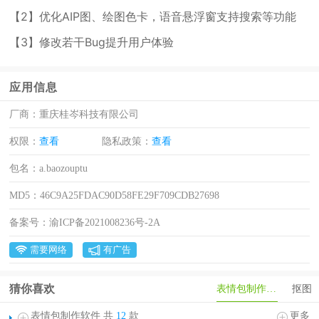
【2】优化AIP图、绘图色卡，语音悬浮窗支持搜索等功能
【3】修改若干Bug提升用户体验
应用信息
厂商：
重庆桂岑科技有限公司
权限：
查看
隐私政策：
查看
包名：
a.baozouptu
MD5：
46C9A25FDAC90D58FE29F709CDB27698
备案号：
渝ICP备2021008236号-2A
需要网络
有广告
猜你喜欢
表情包制作软件
抠图
表情包制作软件 共
12
款
更多